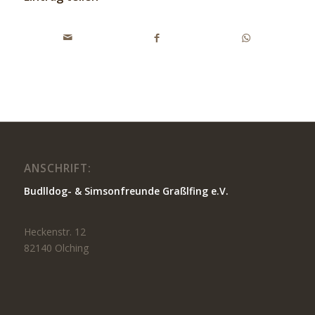
ANSCHRIFT:
Budlldog- & Simsonfreunde Graßlfing e.V.
Heckenstr. 12
82140 Olching