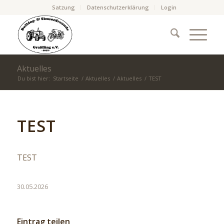
Satzung
Datenschutzerklärung
Login
Aktuelles
Du bist hier:
Startseite
/
Aktuelles
/
Aktuelles
/
TEST
TEST
TEST
30.05.2026
Eintrag teilen